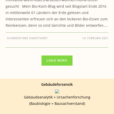
gesucht Mein Bio-Koch-Blog wird seit Blogstart Ende 2016
in mittlerweile 61 Ländern der Erde gelesen und
Interessenten erfreuen sich an den leckeren Bio-Essen zum
Reinbeissen, denn so sind Gerichte und Bilder entworfen.…
FÜR
KOMMENTARE DEAKTIVIERT
14. FEBRUAR 2021
GESUNDES-
ESSEN.BIO:
SUCHE
UNTERSTÜTZER
FÜR
DAS
LOAD MORE
BESONDERE
PROJEKT
„GESUNDES-
ESSEN.BIO“
Gebäudeforsensik
Gebäudeanalytik + Ursachenforschung
(Baubiologie + Bausachverstand)