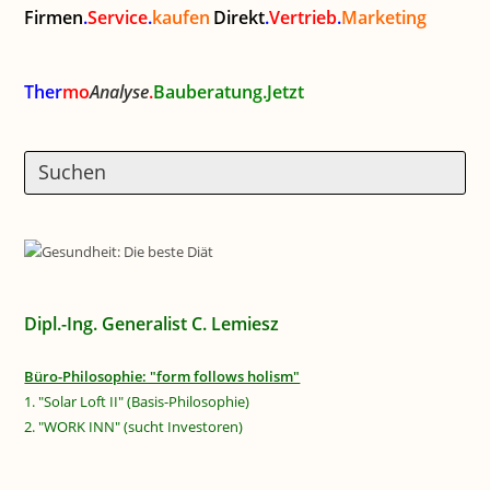
Firmen
.
Service
.
kaufen
Direkt
.
Vertrieb
.
Marketing
Ther
mo
Analyse
.
Bauberatung.Jetzt
Dipl.-Ing. Generalist C. Lemiesz
Büro-Philosophie: "form follows holism"
1. "Solar Loft II" (Basis-Philosophie)
2. "WORK INN" (sucht Investoren)