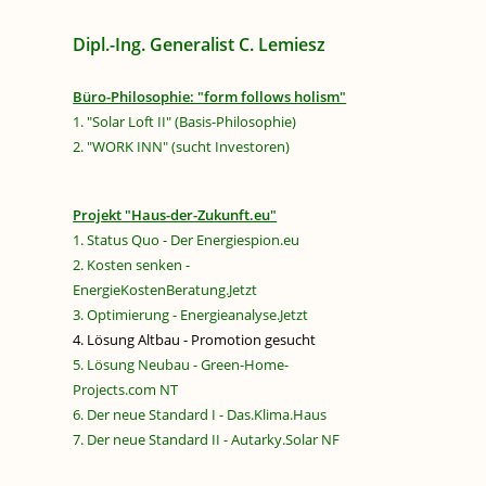
Dipl.-Ing. Generalist C. Lemiesz
Büro-Philosophie: "form follows holism"
1. "Solar Loft II" (Basis-Philosophie)
2. "WORK INN" (sucht Investoren)
Projekt "Haus-der-Zukunft.eu"
1. Status Quo - Der Energiespion.eu
2. Kosten senken -
EnergieKostenBeratung.Jetzt
3. Optimierung - Energieanalyse.Jetzt
4. Lösung Altbau - Promotion gesucht
5. Lösung Neubau - Green-Home-
Projects.com NT
6. Der neue Standard I - Das.Klima.Haus
7. Der neue Standard II - Autarky.Solar NF