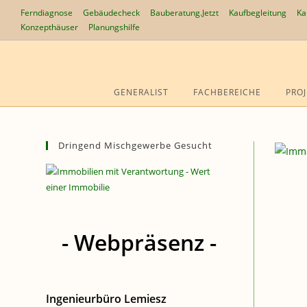
Zum
Ferndiagnose
Gebäudecheck
Bauberatung.Jetzt
Kaufbegleitung
Ka
Inhalt
Konzepthäuser
Planungshilfe
springen
GENERALIST
FACHBEREICHE
PROJ
Dringend Mischgewerbe Gesucht
- Webpräsenz -
Ingenieurbüro Lemiesz