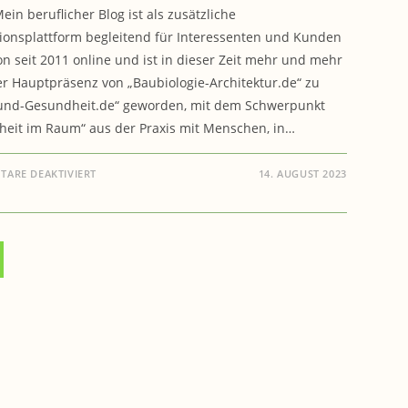
ein beruflicher Blog ist als zusätzliche
ionsplattform begleitend für Interessenten und Kunden
n seit 2011 online und ist in dieser Zeit mehr und mehr
r Hauptpräsenz von „Baubiologie-Architektur.de“ zu
und-Gesundheit.de“ geworden, mit dem Schwerpunkt
eit im Raum“ aus der Praxis mit Menschen, in…
FÜR
ARE DEAKTIVIERT
14. AUGUST 2023
BAUEN
&
GESUNDHEIT:
DIENSTLEISTUNGEN
ONLINESERVICE