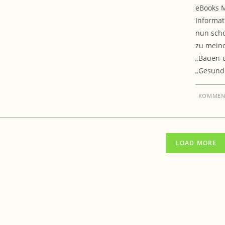
eBooks M
Informat
nun scho
zu meine
„Bauen-
„Gesundh
KOMMENT
LOAD MORE