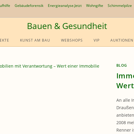
ufhilfe
Gebäudeforensik
Energieanalyse.Jetzt
Wohngifte
Schimmelpilze
Bauen & Gesundheit
EKTE
KUNST AM BAU
WEBSHOPS
VIP
AUKTIONEN
BLOG
Immo
Wert
An alle 
Draußen 
anbieten
2008 meh
Renner i