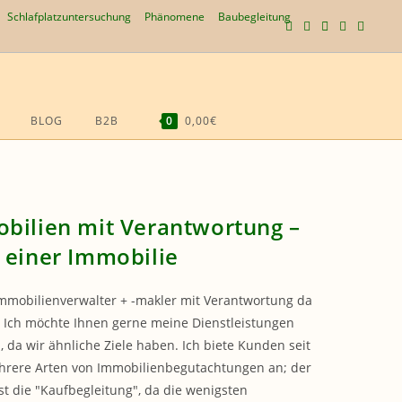
Schlafplatzuntersuchung
Phänomene
Baubegleitung
BLOG
B2B
0
0,00€
WEBSITE-
SUCHE
UMSCHALTEN
bilien mit Verantwortung –
 einer Immobilie
Immobilienverwalter + -makler mit Verantwortung da
Ich möchte Ihnen gerne meine Dienstleistungen
, da wir ähnliche Ziele haben. Ich biete Kunden seit
rere Arten von Immobilienbegutachtungen an; der
st die "Kaufbegleitung", da die wenigsten