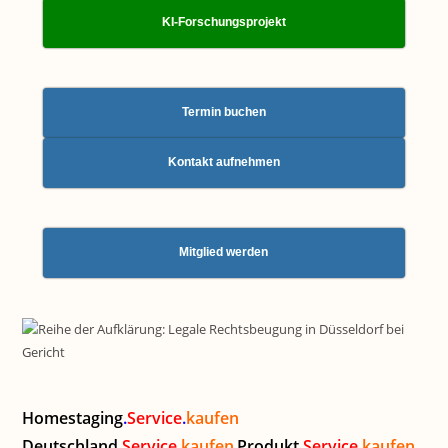
KI-Forschungsprojekt
Termin buchen
Kontakt aufnehmen
Mitglied werden
Homestaging
.
Service
.
kaufen
Deutschland
.
Service
.
kaufen
Produkt
.
Service
.
kaufen