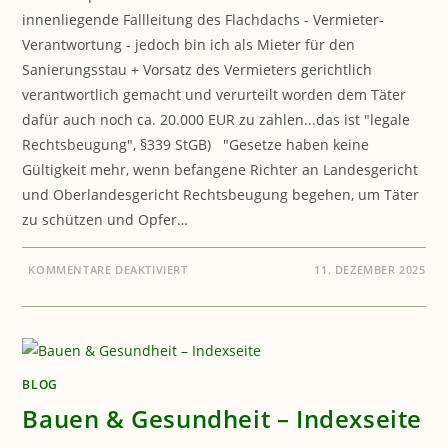
innenliegende Fallleitung des Flachdachs - Vermieter-
Verantwortung - jedoch bin ich als Mieter für den
Sanierungsstau + Vorsatz des Vermieters gerichtlich
verantwortlich gemacht und verurteilt worden dem Täter
dafür auch noch ca. 20.000 EUR zu zahlen...das ist "legale
Rechtsbeugung", §339 StGB) "Gesetze haben keine
Gültigkeit mehr, wenn befangene Richter an Landesgericht
und Oberlandesgericht Rechtsbeugung begehen, um Täter
zu schützen und Opfer…
FÜR
KOMMENTARE DEAKTIVIERT
11. DEZEMBER 2025
REIHE
DER
AUFKLÄRUNG:
LEGALE
RECHTSBEUGUNG
IN
DÜSSELDORF
BEI
GERICHT
BLOG
Bauen & Gesundheit – Indexseite