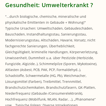
Gesundheit: Umwelterkrankt ?
"...durch biologische, chemische, mineralische und
physikalische Emittenten in Gebäude + Wohnung!"
Typische Ursachen: Umweltschäden, Gebäudeschäden,
Bauschäden, Instandhaltungsstau, Sanierungsstau,
Modernisierungsstau, Altschäden, Havarie, Vorsatz, nicht
fachgerechte Sanierungen, Überheblichkeit,
Gleichgültigkeit, kriminelle Handlungen, Körperverletzung,
Unwissenheit, Dummheit u.a. über Pestizide (Herbizide,
Fungizide, Algizide..), Schimmelpilze (Sporen, Mykotoxine),
Altlasten (Asbest, PCB, PAK, PCP, Formaldehyd..),
Schadstoffe, Schwermetalle (HG, Pb), Weichmacher,
Lösungsmittel (Farben), Treibmittel, Trennmittel,
Brandschutzchemikalien, Brandschutzfasern, GK-Platten,
Niederfrequenz (Gebäude-/Consumerelektronik),
Hochfrequenz (Mobilfunk, WLAN, Radar, ..), „Phänomene“
usw. . Typische Folgen: Diverse Intoxikationen