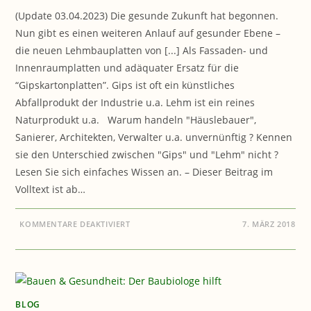
(Update 03.04.2023) Die gesunde Zukunft hat begonnen.
Nun gibt es einen weiteren Anlauf auf gesunder Ebene –
die neuen Lehmbauplatten von [...] Als Fassaden- und
Innenraumplatten und adäquater Ersatz für die
“Gipskartonplatten”. Gips ist oft ein künstliches
Abfallprodukt der Industrie u.a. Lehm ist ein reines
Naturprodukt u.a. Warum handeln "Häuslebauer",
Sanierer, Architekten, Verwalter u.a. unvernünftig ? Kennen
sie den Unterschied zwischen "Gips" und "Lehm" nicht ?
Lesen Sie sich einfaches Wissen an. – Dieser Beitrag im
Volltext ist ab…
FÜR
KOMMENTARE DEAKTIVIERT
7. MÄRZ 2018
BAUBIOLOGIE:
DIE
GIPSKARTONPLATTE
HAT
AUSGEDIENT
BLOG