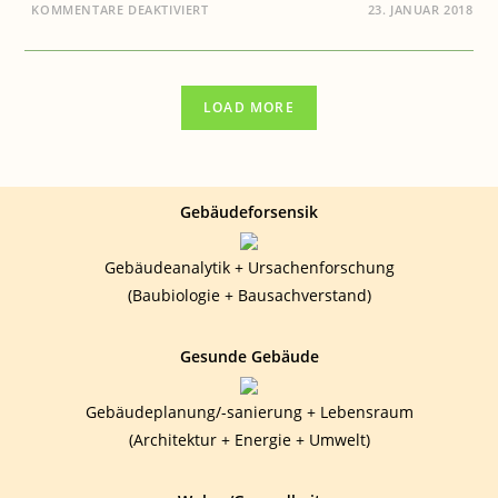
FÜR
KOMMENTARE DEAKTIVIERT
23. JANUAR 2018
BAUEN
&
GESUNDHEIT:
DER
BAUBIOLOGE
HILFT
LOAD MORE
Gebäudeforsensik
Gebäudeanalytik + Ursachenforschung
(Baubiologie + Bausachverstand)
Gesunde Gebäude
Gebäudeplanung/-sanierung + Lebensraum
(Architektur + Energie + Umwelt)