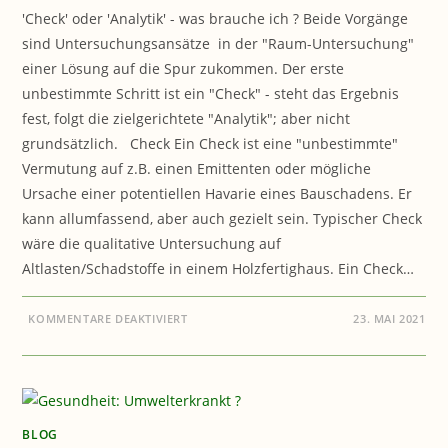
'Check' oder 'Analytik' - was brauche ich ? Beide Vorgänge
sind Untersuchungsansätze in der "Raum-Untersuchung"
einer Lösung auf die Spur zukommen. Der erste
unbestimmte Schritt ist ein "Check" - steht das Ergebnis
fest, folgt die zielgerichtete "Analytik"; aber nicht
grundsätzlich. Check Ein Check ist eine "unbestimmte"
Vermutung auf z.B. einen Emittenten oder mögliche
Ursache einer potentiellen Havarie eines Bauschadens. Er
kann allumfassend, aber auch gezielt sein. Typischer Check
wäre die qualitative Untersuchung auf
Altlasten/Schadstoffe in einem Holzfertighaus. Ein Check…
FÜR
KOMMENTARE DEAKTIVIERT
23. MAI 2021
BAUEN
&
GESUNDHEIT:
CHECK
ODER
ANALYTIK
?
BLOG