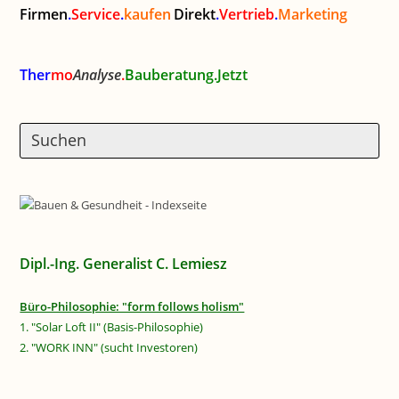
Firmen
.
Service
.
kaufen
Direkt
.
Vertrieb
.
Marketing
Ther
mo
Analyse
.
Bauberatung.Jetzt
Dipl.-Ing. Generalist C. Lemiesz
Büro-Philosophie: "form follows holism"
1. "Solar Loft II" (Basis-Philosophie)
2. "WORK INN" (sucht Investoren)