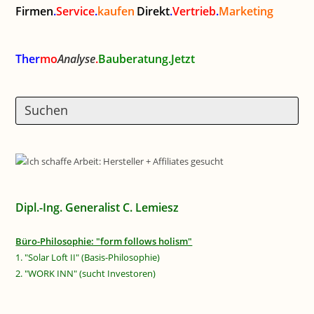
Firmen
.
Service
.
kaufen
Direkt
.
Vertrieb
.
Marketing
Ther
mo
Analyse
.
Bauberatung.Jetzt
Dipl.-Ing. Generalist C. Lemiesz
Büro-Philosophie: "form follows holism"
1. "Solar Loft II" (Basis-Philosophie)
2. "WORK INN" (sucht Investoren)