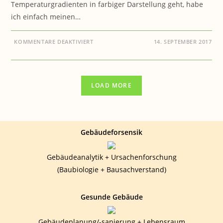
Temperaturgradienten in farbiger Darstellung geht, habe
ich einfach meinen…
FÜR
KOMMENTARE DEAKTIVIERT
14. SEPTEMBER 2017
BAUEN
&
GESUNDHEIT:
THERMOGRAFIE
UND
PARTIKELZÄHLER
LOAD MORE
BEI
DER
SCHIMMELPILZSUCHE
Gebäudeforsensik
Gebäudeanalytik + Ursachenforschung
(Baubiologie + Bausachverstand)
Gesunde Gebäude
Gebäudeplanung/-sanierung + Lebensraum