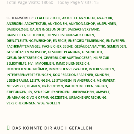
Total Page Visits: 18060 - Today Page Visits: 15
SCHLAGWÖRTER
:
7 FACHBEREICHE
,
AKTUELLE ANZEIGEN
,
ANALYTIK
,
ANZEIGEN
,
ARCHITEKTUR
,
AUKTIONEN
,
AUKTIONS.SHOP
,
AUSFÜHREN
,
BAUBIOLOGIE
,
BAUEN & GESUNDHEIT
,
BAUSACHVERSTAND
,
BAUSTELLENSICHERHEIT
,
DIENSTLEISTUNGSAUKTIONEN
,
DIENSTLEISTUNGSWEBSHOP
,
ENERGIE
,
ENERGIEOPTIMIERUNG
,
ENTWERFEN
,
FACHKRÄFTEMANGEL
,
FACHLICHER EBENE
,
GEBÄUDEANALYTIK
,
GEMEINDEN
,
GESCHÜTZTEN WEBSHOP
,
GESUNDE PLANUNG
,
GESUNDHEIT
,
GESUNDHEITSBEREICH
,
GEWERBLICHE AUFTRAGGEBER
,
HILFE ZUR
SELBSTHILFE
,
HV
,
IMMOBILIEN
,
IMMOBILIENBEREICH
,
IMMOBILIENEIGENTÜMER
,
IMMOBILIENVERWALTER
,
INTERESSENTEN
,
INTERESSENVERTRETUNGEN
,
KOOPERATIONSPARTNER
,
KUNDEN
,
LEBENSRAUM
,
LEISTUNGEN
,
LEISTUNGEN IN ANSPRUCH
,
MEHRWERT
,
NETZWERKE
,
PLANEN
,
PRÄVENTION
,
RAUM ZUM LEBEN
,
SIGEKO
,
STIFTUNGEN
,
SV
,
SYNERGIE
,
SYNERGIEN
,
ÜBERWACHEN
,
UMWELT
,
UNABHÄNGIG VON ÖFFNUNGSZEITEN
,
URSACHENFORSCHUNG
,
VERSICHERUNGEN
,
WEG
,
WOLLEN
DAS KÖNNTE DIR AUCH GEFALLEN