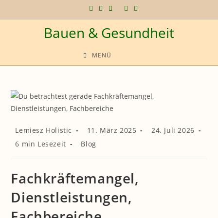
Zum
Inhalt
Bauen & Gesundheit
springen
MENÜ
Beitrags-
Beitrag
Beitrag
Lemiesz Holistic
11. März 2025
24. Juli 2026
Autor:
veröffentlicht:
zuletzt
Lesedauer:
Beitrags-
6 min Lesezeit
Blog
geändert
Kategorie:
am:
Fachkräftemangel,
Dienstleistungen,
Fachbereiche