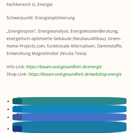
Fachbereich G. Energie
Schwerpunkt: Energieoptimierung
„Energiespion“, Energieanalyse, EnergieKostenBeratung,
energetisch-optimierte Gebäude (Neubau/Altbau), Green-
Home-Projects.com, funktionale Alternativen, Dämmstoffe,
Entwicklung Magnetmotor (Nicola Tesla)
Info-Link:
https://bauen-und-gesundheit.de/energie
Shop-Link:
https://bauen-und-gesundheit.de/webshop-energie
+++ Vulkan-Ticker +++:
Weiterbildung:
Ther
Immobilie:
Immobilie:
Gesundheit:
Schimmelpilze:
Gesundheit:
Health:
+++ Vulkan-Ticker +++:
Werte:
Gesundheit:
mo
Analyse