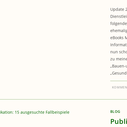
Update 2
Dienstle
folgende
ehemalig
eBooks M
Informat
nun scho
zu meine
„Bauen-
„Gesundh
KOMMENT
BLOG
Publ