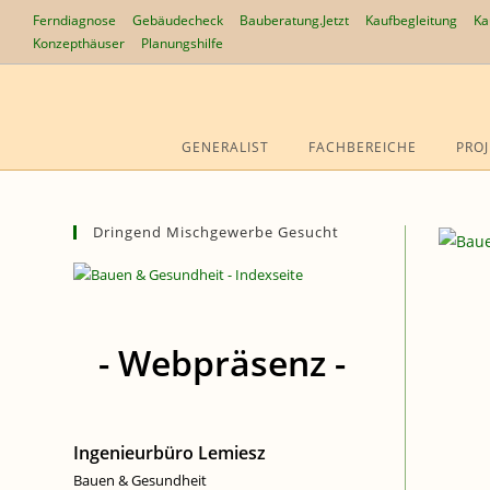
Zum
Ferndiagnose
Gebäudecheck
Bauberatung.Jetzt
Kaufbegleitung
Ka
Inhalt
Konzepthäuser
Planungshilfe
springen
GENERALIST
FACHBEREICHE
PROJ
Dringend Mischgewerbe Gesucht
- Webpräsenz -
Ingenieurbüro Lemiesz
Bauen & Gesundheit