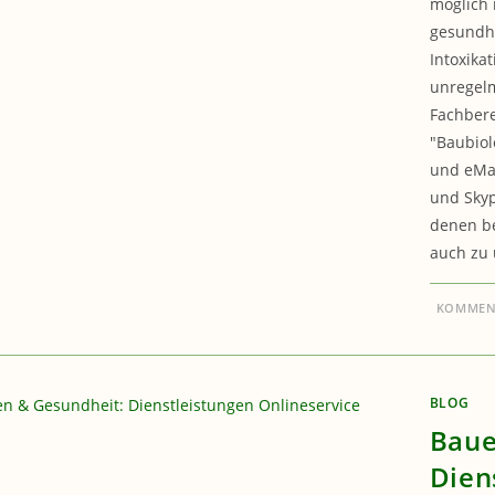
möglich 
gesundhe
Intoxikat
unregelm
Fachbere
"Baubiol
und eMai
und Skyp
denen be
auch zu 
KOMMENT
BLOG
Baue
Dien