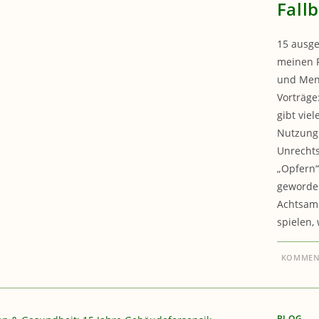
Fall
15 ausges
meinen F
und Mens
Vorträge
gibt vie
Nutzung 
Unrechts
„Opfern“
geworden
Achtsamk
spielen,
KOMMENT
BLOG