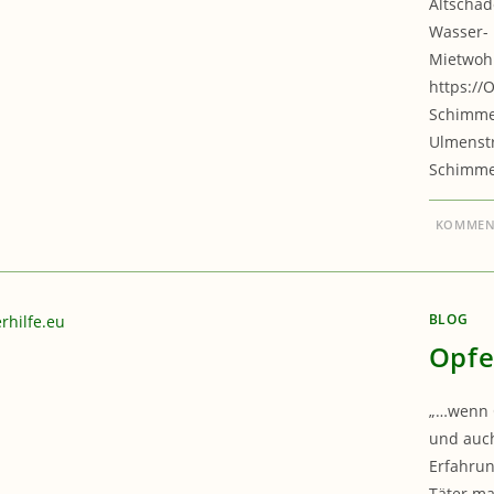
Altschad
Wasser- 
Mietwohn
https://O
Schimme
Ulmenstr
Schimme
KOMMENT
BLOG
Opfe
„…wenn O
und auch
Erfahrun
Täter ma