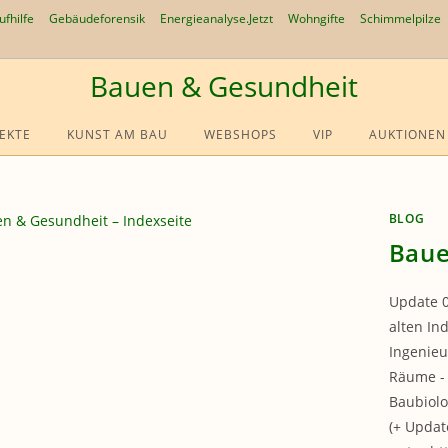
ufhilfe
Gebäudeforensik
Energieanalyse.Jetzt
Wohngifte
Schimmelpilze
Bauen & Gesundheit
EKTE
KUNST AM BAU
WEBSHOPS
VIP
AUKTIONEN
BLOG
Baue
Update 0
alten In
Ingenieu
Räume - 
Baubiolo
(+ Updat