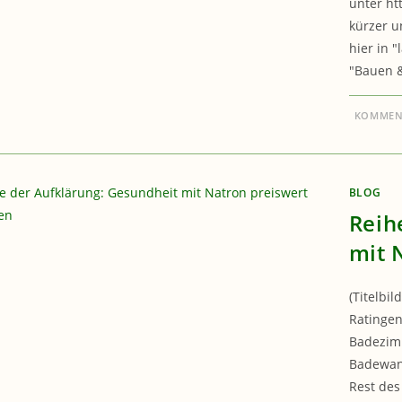
unter ht
kürzer u
hier in 
"Bauen &
KOMMENT
BLOG
Reih
mit 
(Titelbil
Ratingen
Badezimm
Badewann
Rest des