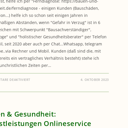
ist, helfe ich per "Ferndiagnose: https://bauen-und-
it.de/ferndiagnose - einigen Kunden (Bauschäden,
ion...) helfe ich so schon seit einigen Jahren in
äßigen Abständen, wenn "Gefahr in Verzug" ist in 6
ichen mit Schwerpunkt "Bausachverständiger",
oge" und "holistischer Gesundheitsberater" per Telefon
l, seit 2020 aber auch per Chat...Whatsapp, telegram
e..via Rechner und Mobil. Kunden (daß sind die, mit
reits ein vertragliches Verhältnis besteht) stehe ich
unchristlichen Zeiten per…
FÜR
ARE DEAKTIVIERT
4. OKTOBER 2023
BAUEN
&
GESUNDHEIT:
FERNDIAGNOSE
–
HILFE
BEI
GEFAHR
n & Gesundheit:
IN
VERZUG
stleistungen Onlineservice