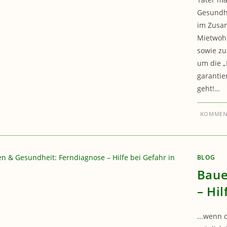
Gesundhe
im Zusa
Mietwohn
sowie zu
um die „
garantie
geht!…
KOMMENT
BLOG
Baue
– Hil
...wenn 