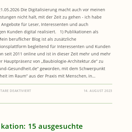
1.05.2026 Die Digitalisierung macht auch vor meinen
istungen nicht halt, mit der Zeit zu gehen - ich habe
 Angebote für Leser, Interessenten und auch
en Kunden digital realisiert. 1) Publikationen als
ein beruflicher Blog ist als zusätzliche
ionsplattform begleitend für Interessenten und Kunden
n seit 2011 online und ist in dieser Zeit mehr und mehr
r Hauptpräsenz von „Baubiologie-Architektur.de“ zu
und-Gesundheit.de“ geworden, mit dem Schwerpunkt
eit im Raum“ aus der Praxis mit Menschen, in…
FÜR
ARE DEAKTIVIERT
14. AUGUST 2023
BAUEN
&
GESUNDHEIT:
DIENSTLEISTUNGEN
ONLINESERVICE
ikation: 15 ausgesuchte